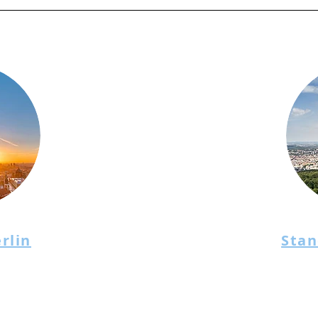
rlin
Stan