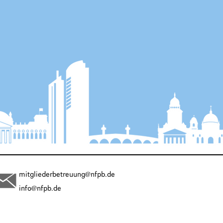
mitgliederbetreuung@nfpb.de
info@nfpb.de